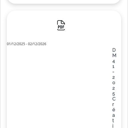
01/12/2025 - 02/12/2026
D
M
4
1
-
2
0
2
5
C
r
é
a
t
i