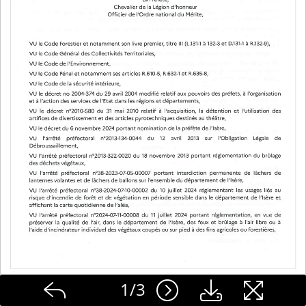
1
/
3